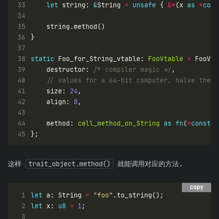
33
let
 string: 
&
String 
=
unsafe
 { 
&*
(x 
as
*
cons
34
35
36
37
38
static
 Foo_for_String_vtable: 
FooVtable
=
39
    destructor: 
/* compiler magic */
40
41
    size: 
24
42
    align: 
8
43
44
    method: 
call_method_on_String
as
fn
(
*
const
45
这样
trait_object.method()
就能调用对应的方法.
copy
copy
 1
let
 a: String 
=
"foo"
 2
let
 x: 
u8
=
1
 3