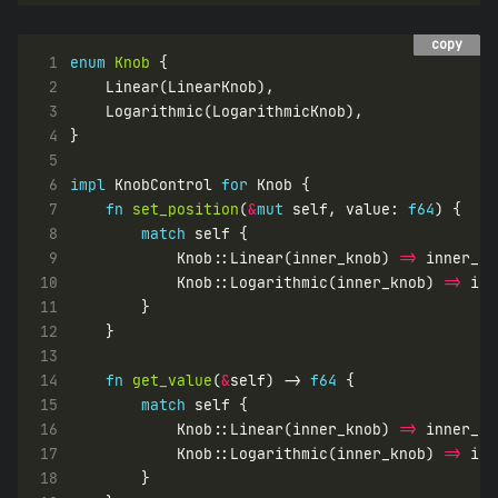
copy
copy
 1
enum
Knob
 2
 3
 4
 5
 6
impl
 KnobControl 
for
 7
fn
set_position
(
&
mut
 self, value: 
f64
 8
match
 9
            Knob::Linear(inner_knob) 
=>
10
            Knob::Logarithmic(inner_knob) 
=>
11
12
13
14
fn
get_value
(
&
self) -> 
f64
15
match
16
            Knob::Linear(inner_knob) 
=>
17
            Knob::Logarithmic(inner_knob) 
=>
18