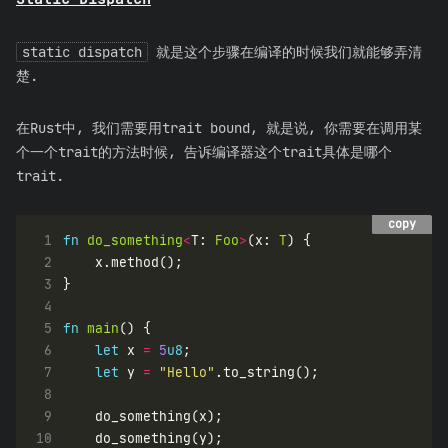
static dispatch
就是这个步骤在编译的时候我们就能够弄清
楚.
在Rust中, 我们需要用trait bound, 就是说, 你需要在调用某
个一个trait的方法时候, 告诉编译器这个trait具体是哪个
trait.
copy
copy
 1
fn
do_something
<
T: 
Foo
>
(x: 
T
 2
 3
 4
 5
fn
main
 6
let
 x 
=
5
u8
 7
let
 y 
=
"Hello"
 8
 9
10