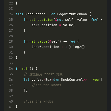
22
23
24
impl
 KnobControl 
for
25
fn
set_position
(
&
mut
 self, value: 
f64
26
        self.position 
=
27
28
29
fn
get_value
(
&
self) -> 
f64
30
        (self.position 
+
1.
31
32
33
34
fn
main
35
36
let
 v: Vec
<
Box
<
dyn
 KnobControl
>>
=
vec!
37
38
39
40
41