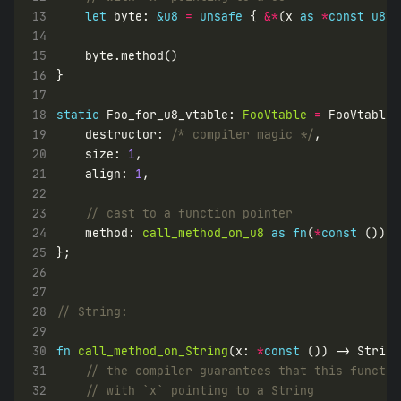
13
let
 byte: 
&
u8
=
unsafe
 { 
&*
(x 
as
*
const
u8
14
15
16
17
18
static
 Foo_for_u8_vtable: 
FooVtable
=
19
    destructor: 
/* compiler magic */
20
    size: 
1
21
    align: 
1
22
23
24
    method: 
call_method_on_u8
as
fn
(
*
const
25
26
27
28
29
30
fn
call_method_on_String
(x: 
*
const
31
32