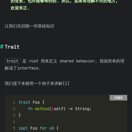
的背景, 也许能够帮到你. 所以, 如果有理解不对的地方,
欢迎斧正.
让我们先回顾一些基础知识
Trait
trait
是 rust 用来定义 shared behavior, 我就简单的理
解成了interface.
我们接下来都用一个例子来讲解[1]
copy
copy
 1
trait
 2
fn
method
(
&
 3
 4
 5
impl
 Foo 
for
u8