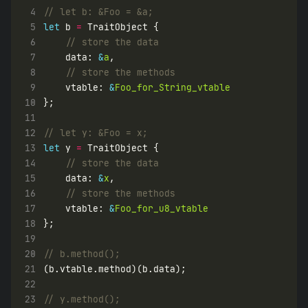
 4
 5
let
 b 
=
 6
 7
    data: 
&
a
 8
 9
    vtable: 
&
Foo_for_String_vtable
10
11
12
13
let
 y 
=
14
15
    data: 
&
x
16
17
    vtable: 
&
Foo_for_u8_vtable
18
19
20
21
22
23