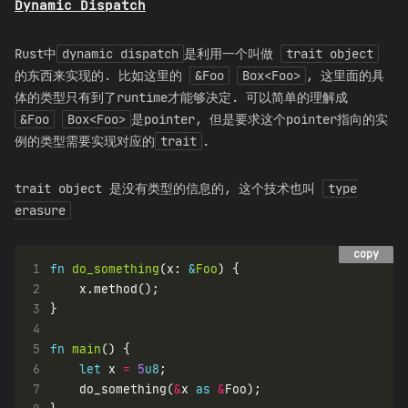
Dynamic Dispatch
Rust中
dynamic dispatch
是利用一个叫做
trait object
的东西来实现的. 比如这里的
&Foo
Box<Foo>
, 这里面的具
体的类型只有到了runtime才能够决定. 可以简单的理解成
&Foo
Box<Foo>
是pointer, 但是要求这个pointer指向的实
例的类型需要实现对应的
trait
.
trait object 是没有类型的信息的, 这个技术也叫
type
erasure
copy
copy
1
fn
do_something
(x: 
&
Foo
2
3
4
5
fn
main
6
let
 x 
=
5
u8
7
    do_something(
&
x 
as
&