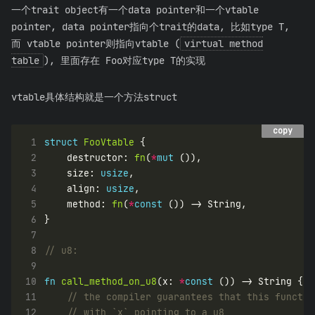
一个trait object有一个data pointer和一个vtable
pointer, data pointer指向个trait的data, 比如type T,
而 vtable pointer则指向vtable (
virtual method
table
), 里面存在 Foo对应type T的实现
vtable具体结构就是一个方法struct
copy
copy
 1
struct
FooVtable
 2
    destructor: 
fn
(
*
mut
 3
    size: 
usize
 4
    align: 
usize
 5
    method: 
fn
(
*
const
 6
 7
 8
 9
10
fn
call_method_on_u8
(x: 
*
const
11
12