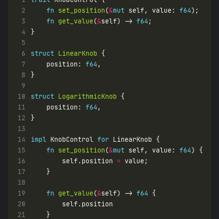
 2
fn
set_position
(
&
mut
 self, value: 
f64
 3
fn
get_value
(
&
self) -> 
f64
 4
 5
 6
struct
LinearKnob
 7
    position: 
f64
 8
 9
10
struct
LogarithmicKnob
11
    position: 
f64
12
13
14
impl
 KnobControl 
for
15
fn
set_position
(
&
mut
 self, value: 
f64
16
        self.position 
=
17
18
19
fn
get_value
(
&
self) -> 
f64
20
21