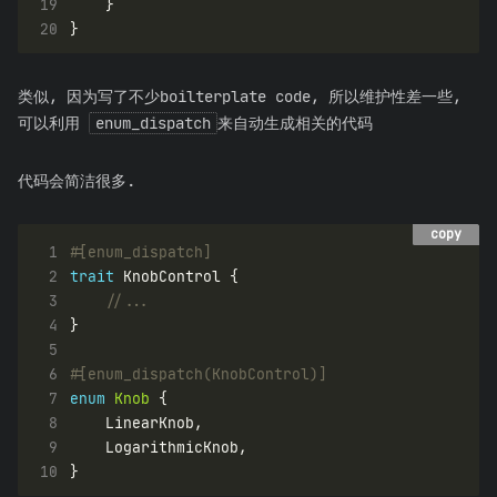
19
20
类似, 因为写了不少boilterplate code, 所以维护性差一些,
可以利用
enum_dispatch
来自动生成相关的代码
代码会简洁很多.
copy
copy
 1
#[enum_dispatch]
 2
trait
 3
 4
 5
 6
#[enum_dispatch(KnobControl)]
 7
enum
Knob
 8
 9
10