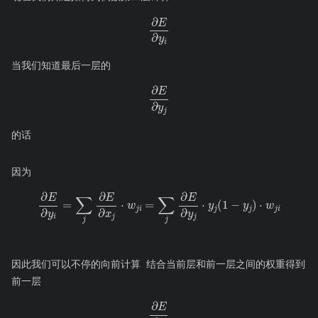
∂
E
∂
y
i
当我们知道最后一层的
∂
E
∂
y
j
的话
因为
∂
E
∂
y
i
=
∑
j
∂
E
∂
x
j
⋅
j
w
)
j
⋅
i
w
=
j
∑
i
j
∂
E
∂
y
j
⋅
y
j
(
1
−
y
因此我们可以不停的向前计算 结合当前层和前一层之间的权重得到
前一层