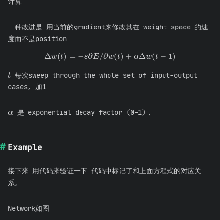
计算
一种改进是 用当前的gradient来修改其在 weight space 的速
度而不是position
Δ
w
(
t
)
=
−
ε
∂
E
/
∂
w
(
t
)
+
α
Δ
w
(
t
−
1
)
t
每次sweep through the whole set of input-output
cases, 加1
α
是 exponential decay factor (0-1)，
Example
接下来 用代码来验证一下 代码中标记了和上面方程式的对应关
系。
Network如图