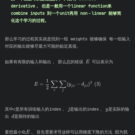
derivative， 但是一般用一个linear function来
combine inputs 到一个unit再用 non－linear 能够简
化这个学习的过程。
那么学习的过程其实就是找到一组 weights 能够确保 每一组输入
对应的输出能够尽最大可能的贴近真值。
E
如果有有限的输入和输出， 那么总的错误
可以表示为
E
=
1
2
∑
c
∑
j
(
y
j
,
c
−
d
j
,
c
)
2
(
3
)
c
y
j
其中
是所有训练输入的index，
是输出的index，
是实际的输
d
出
是期待的输出
E
要想最小化
， 首先需要求导这样可以用梯度下降的方法 因为我