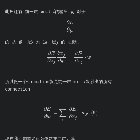
y
i
i
此外还有 前一层 unit
的输出
对于
∂
E
∂
y
i
i
j
的 从 前一层
到 这一层
的 贡献，
∂
E
∂
x
j
∂
x
j
∂
y
i
=
∂
E
∂
x
j
⋅
w
j
i
i
所以做一个summation就是前一层unit
发射出的所有
connection
∂
E
∂
y
i
=
∑
j
∂
E
∂
x
j
⋅
w
j
i
(
6
)
现在我们知道如何为倒数第二层计算