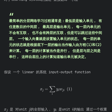
最简单的分层网络学习过程通常是：最低层是输入单元， 有
任意数目的中间层， 最高层是输出单元， 每一层内单元的
不会有互联， 也不会有跨层的互联，但是可以跳过这些中间
层。 一个输入向量就是设置输入单元的状态。 每一层的单
元的状态就是根据底下一层的输出当作输入由方程(1)和(2)
来计算。 每一层的计算被当作是并行， 但是层与层之间是
串行， 这样自底往上的计算知道输出单元被决定。
假设 一个 linear 的系统 input-output function
x
j
=
∑
i
y
i
w
j
i
(
1
)
x
j
y
i
j
i
是 对unit
的全部输入，
是unit
的输出 通过一个权重
w
j
i
j