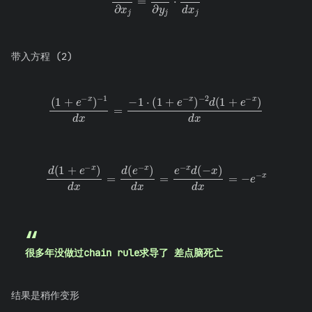
∂
E
∂
x
j
=
∂
E
∂
y
j
⋅
d
y
j
d
x
j
带入方程 (2)
(
1
+
e
−
x
−
)
2
−
d
1
(
d
1
x
+
=
e
−
−
1
x
⋅
)
(
d
1
x
+
e
−
x
)
d
(
1
+
e
−
x
)
d
x
=
d
(
e
−
e
x
−
)
x
d
x
=
e
−
x
d
(
−
x
)
d
x
=
−
很多年没做过chain rule求导了 差点脑死亡
结果是稍作变形