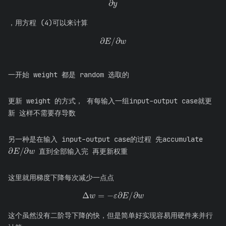
∂
E
∂
y
，用方程 (4)可以来计算
∂
E
/
∂
w
一开始 weight 都是 random 选取的
更新 weight 的方式， 有每输入一组input-output case就更
新 这样不需要存导数
另一种是在输入 input-output case的过程 先accumulate
∂
E
/
∂
w
直到全部输入完 再更新权重
这里就用梯度下降每次减少一点点
Δ
w
=
−
ε
∂
E
/
∂
w
这个虽然没有二阶导下降的快，但是简单好实现容易用硬件来并行