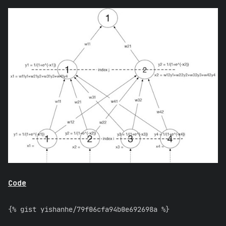
Code
{% gist yishanhe/79f06cfa94b0e692698a %}