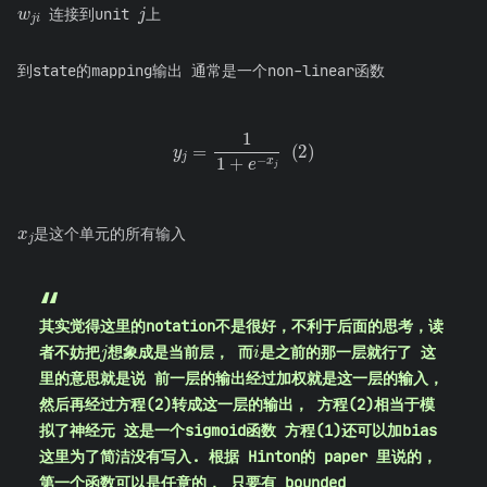
连接到unit
上
到state的mapping输出 通常是一个non-linear函数
y
j
=
1
1
+
e
−
x
j
(
2
)
x
j
是这个单元的所有输入
其实觉得这里的notation不是很好，不利于后面的思考，读
j
i
者不妨把
想象成是当前层， 而
是之前的那一层就行了 这
里的意思就是说 前一层的输出经过加权就是这一层的输入，
然后再经过方程(2)转成这一层的输出， 方程(2)相当于模
拟了神经元 这是一个sigmoid函数 方程(1)还可以加bias
这里为了简洁没有写入. 根据 Hinton的 paper 里说的，
第一个函数可以是任意的， 只要有 bounded